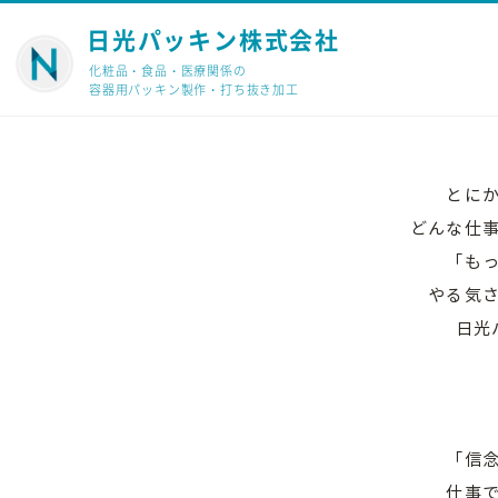
日光パッキン株式会社
HOME
【テスト】採用情報
化粧品・食品・医療関係の
容器用パッキン製作・打ち抜き加工
とに
どんな仕
「も
やる気
日光
「信
仕事