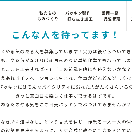
私たちの
パッキン製作・
設備一覧・
ものづくり
打ち抜き加工
品質管理
こんな人を待ってます！
かくやる気のある人を募集しています！実力は後からついてき
事も、やる気がなければ面白みのない単純作業で終わってしま
っとここを工夫すれば…」「この知識を他にも使えないかな？
さえあればイノベーションは生まれ、仕事がどんどん楽しくな
パッキンにはそんなバイタリティに溢れた人がたくさんいる
きっと真面目に楽しく仕事ができるはずです。
あなたのやる気をここ日光パッキンでぶつけてみませんか？
念なき所に道はなし」という言葉を信じ、作業者一人一人の個
での役割を見出せるように、人材育成と教育にも力を入れてい